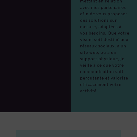
mettant en relation
avec mes partenaires
afin de vous proposer
des solutions sur
mesure, adaptées à
vos besoins. Que votre
visuel soit destiné aux
réseaux sociaux, à un
site web, ou à un
support physique, je
veille à ce que votre
communication soit
percutante et valorise
efficacement votre
activité.