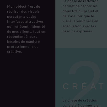
La phase de réflexion
permet de cadrer les
Mon objectif est de
objectifs du projet et
réaliser des visuels
de s’assurer que le
percutants et des
visuel à venir sera en
interfaces attractives
adéquation avec les
qui reflètent l’identité
besoins exprimés.
de mes clients, tout en
répondant à leurs
besoins de manière
professionnelle et
créative.
CRÉAT
La phase de création
consiste à donner vie