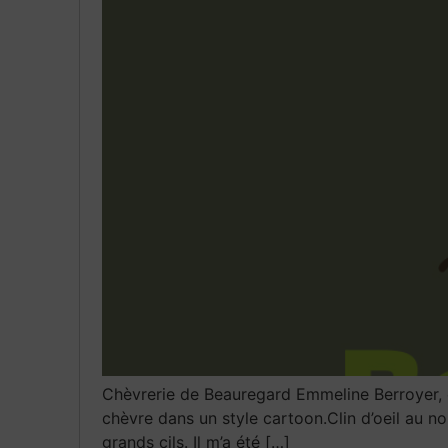
Chèvrerie de Beauregard Emmeline Berroyer, él
chèvre dans un style cartoon.Clin d’oeil au no
grands cils. Il m’a été […]